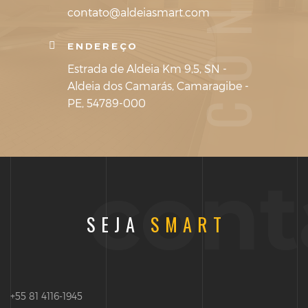
contato@aldeiasmart.com
ENDEREÇO
Estrada de Aldeia Km 9,5, SN -
Aldeia dos Camarás, Camaragibe -
PE, 54789-000
cont
SEJA
SMART
+55 81 4116-1945