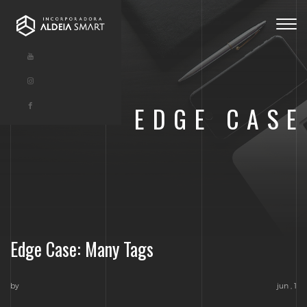
Togg
navig
EDGE CASE
Edge Case: Many Tags
by
jun , 1