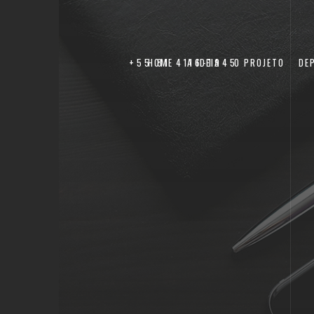
+55 81 4116-1945
HOME
A IDEIA
O PROJETO
DE